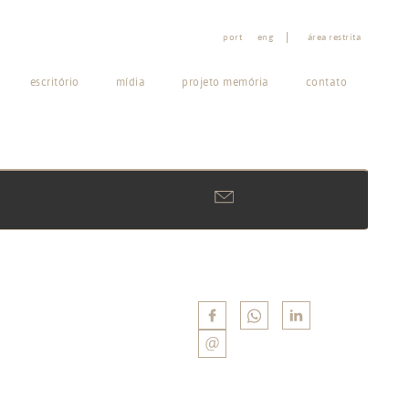
port
eng
área restrita
escritório
mídia
projeto memória
contato