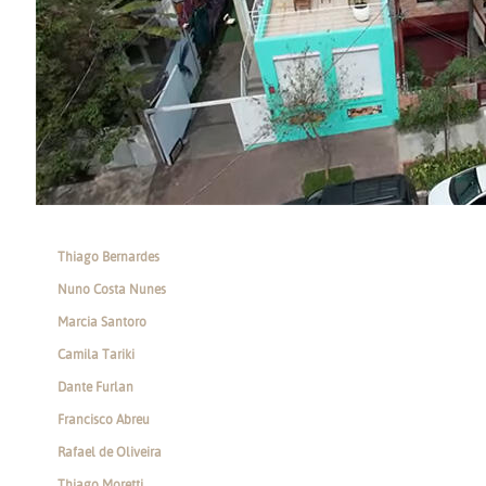
Thiago Bernardes
Nuno Costa Nunes
Marcia Santoro
Camila Tariki
Dante Furlan
Francisco Abreu
Rafael de Oliveira
Thiago Moretti