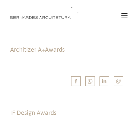
Architizer A+Awards
Vencedor por juri popular na categoria “Private House (>6000 sqf)” com
o projeto Casa da Represa.
IF Design Awards
Vencedor na categoria “Landscape Architecture” com o projeto Casa
LAP.