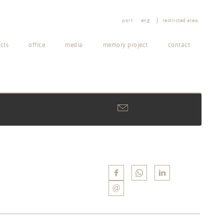
port
eng
restricted area
cts
office
media
memory project
contact
 do Rio.