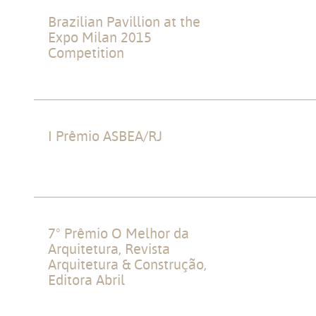
Brazilian Pavillion at the
Honorable 
Expo Milan 2015
Competition
I Prêmio ASBEA/RJ
Winner in t
“Hotelaria”
7º Prêmio O Melhor da
Winner in t
Arquitetura, Revista
Arquitetura & Construção,
Editora Abril