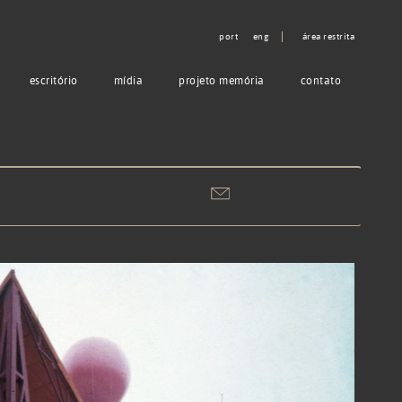
port
eng
área restrita
escritório
mídia
projeto memória
contato