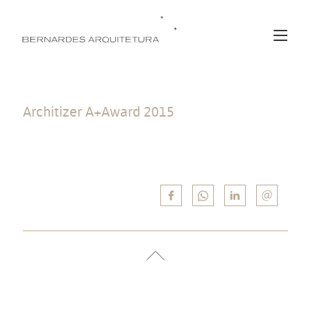
Architizer A+Award 2015
Vencedor do prêmio do júri nas categorias “Private Houses XL” e
“Religious Building & Memorials” com a Casa Delta e a Capela Joá,
respectivamente.