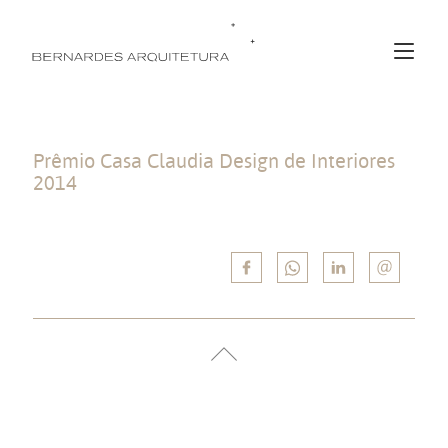
Prêmio Casa Claudia Design de Interiores
2014
Vencedor na categoria “Loja” com o projeto da Loja Celso Kamura.