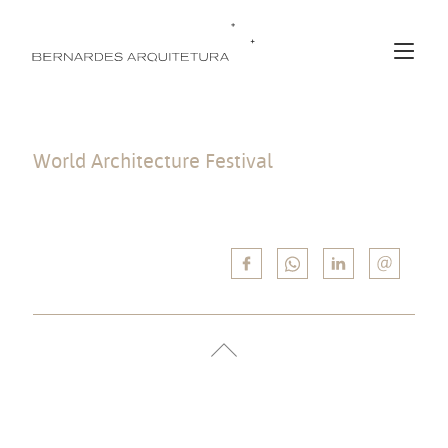
World Architecture Festival
Finalista na categoria “Completed Buildings: Culture” com o projeto
para Fundação Albuquerque.