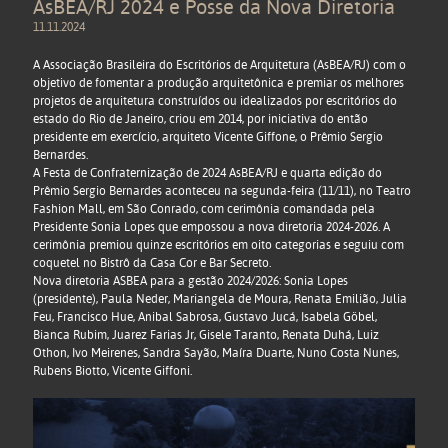
AsBEA/RJ 2024 e Posse da Nova Diretoria
11.11.2024
A
Associação Brasileira do Escritórios de Arquitetura (AsBEA/RJ)
com o
objetivo de fomentar a produção arquitetônica e premiar os melhores
projetos de arquitetura construídos ou idealizados por escritórios do
estado do Rio de Janeiro, criou em 2014, por iniciativa do então
presidente em exercício, arquiteto Vicente Giffone, o
Prêmio Sergio
Bernardes
.
A Festa de Confraternização de 2024 AsBEA/RJ e quarta edição do
Prêmio Sergio Bernardes aconteceu na segunda-feira (11/11), no Teatro
Fashion Mall, em São Conrado, com cerimônia comandada pela
Presidente Sonia Lopes que empossou a nova diretoria 2024-2026. A
cerimônia premiou quinze escritórios em oito categorias e seguiu com
coquetel no Bistrô da Casa Cor e Bar Secreto.
Nova diretoria ASBEA para a gestão 2024/2026: Sonia Lopes
(presidente), Paula Neder, Mariangela de Moura, Renata Emilião, Julia
Feu, Francisco Hue, Anibal Sabrosa, Gustavo Jucá, Isabela Göbel,
Bianca Rubim, Juarez Farias Jr, Gisele Taranto, Renata Duhá, Luiz
Othon, Ivo Meirenes, Sandra Sayão, Maíra Duarte, Nuno Costa Nunes,
Rubens Biotto, Vicente Giffoni.