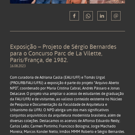
Exposição – Projeto de Sérgio Bernardes
para o Concurso Parc de La Vilette,
Paris/França, de 1982.
16.08.2023
Com curadoria de Adriana Caúla (EAU/UFF) e Tomás Urgal
(PROURB/FAU/UFRJ) a exposição é parte do projeto “Arquivo Aberto
NPD”, coordenado por Maria Cristina Cabral, Andrés Pássaro e Jonas
Delacave. O projeto visa ampliar o acesso de estudantes de graduação
da FAU/UFRJ e de visitantes, ao valioso conteúdo existente no Núcleo
de Pesquisa e Documentação da Faculdade de Arquitetura e
Urbanismo da UFRJ. O NPD abriga um dos mais significativos
conjuntos arquivísticos da arquitetura modernista brasileira, além de
diversas coleções. Destacamos os acervos de Affonso Eduardo Reidy;
Carlos Leão; Carmen Portinho; Francisco Bologna; Jorge Machado
Moreira; Marcos Konder Netto; Irmãos MMM Roberto e Sérgio Bernardes.