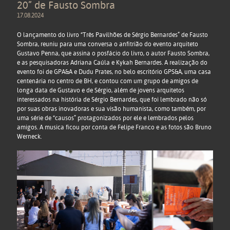
20” de Fausto Sombra
17.08.2024
O lançamento do livro “Três Pavilhões de Sérgio Bernardes” de Fausto
Sombra, reuniu para uma conversa o anfitrião do evento arquiteto
Gustavo Penna, que assina o posfácio do livro, o autor Fausto Sombra,
e as pesquisadoras Adriana Caúla e Kykah Bernardes. A realização do
evento foi de GPA&A e Dudu Prates, no belo escritório GPS&A, uma casa
centenária no centro de BH, e contou com um grupo de amigos de
longa data de Gustavo e de Sérgio, além de jovens arquitetos
interessados na história de Sérgio Bernardes, que foi lembrado não só
por suas obras inovadoras e sua visão humanista, como também, por
uma série de “causos” protagonizados por ele e lembrados pelos
amigos. A musica ficou por conta de Felipe Franco e as fotos são Bruno
Werneck.