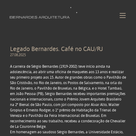
Legado Bernardes. Café no CAU/RJ
27.08.2025
A carreira de Sérgio Bernardes (1919-2002) teve início ainda na
adolescência, ao abrir uma oficina de maquetes aos 13 anos e realizar
seu primeiro projeto aos 15. Autor de grandes obras como o Pavilhão de
São Cristóvão, no Rio de Janeiro, os Postos de Salvamento, na orla do
Rio de Janeiro, o Pavilhão de Bruxelas, na Bélgica, e o Hotel Tambaú,
em João Pessoa (PB), Sérgio Bernardes recebeu importantes premiações
nacionais e internacionais, como o Prêmio Jovem Arquiteto Brasileiro
na 2ª Bienal de São Paulo, com júri composto por Alvar Alto, Walter
Gropius e Ernesto Rodger, o 1º prêmio de Habitação da Trienal de
Veneza e o Pavilhão da Feira Internacional de Bruxelas. Em
reconhecimento ao seu trabalho, recebeu a condecoração de Chevalier
de La Couronne Belge.
Em homenagem ao saudoso Sérgio Bernardes, a Universidade Estácio,