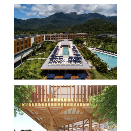
HOTEL FASANO
ANGRA DOS REIS +
FRAD.E
2018
FACULDADE DE
EDUCAÇÃO
2020