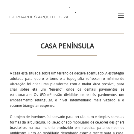
CASA PENÍNSULA
A casa está situada sobre um terreno de declive acentuado. A estratégia
adotada para que o entorno e a topografia sofressem o mínimo de
alteração foi criar uma plataforma com a maior área possível, para
criar sobre ela um ‘terreno” onde os demais pavimentos se
estruturariam. Os 850 m² estão divididos entre três pavimentos: um
embasamento retangular, o nível intermediário mais vazado e o
volume triangular suspenso.
O projeto de interiores foi pensado para ser tão puro e simples como as
formas da arquitetura. Foi selecionado mobiliário de célebres
designers
brasileiros, na sua maioria produzido em madeira, para compor os
ambientes junto ao mobiliário desenhado especialmente para a casa.