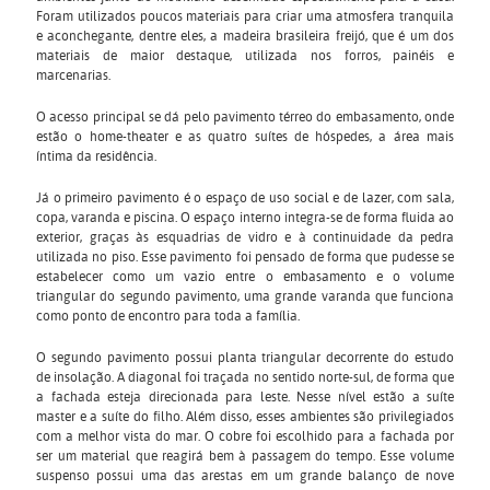
Foram utilizados poucos materiais para criar uma atmosfera tranquila
e aconchegante, dentre eles, a madeira brasileira freijó, que é um dos
materiais de maior destaque, utilizada nos forros, painéis e
marcenarias.
O acesso principal se dá pelo pavimento térreo do embasamento, onde
estão o
home-theater
e as quatro suítes de hóspedes, a área mais
íntima da residência.
Já o primeiro pavimento é o espaço de uso social e de lazer, com sala,
copa, varanda e piscina. O espaço interno integra-se de forma fluida ao
exterior, graças às esquadrias de vidro e à continuidade da pedra
utilizada no piso. Esse pavimento foi pensado de forma que pudesse se
estabelecer como um vazio entre o embasamento e o volume
triangular do segundo pavimento, uma grande varanda que funciona
como ponto de encontro para toda a família.
O segundo pavimento possui planta triangular decorrente do estudo
de insolação. A diagonal foi traçada no sentido norte-sul, de forma que
a fachada esteja direcionada para leste. Nesse nível estão a suíte
master e a suíte do filho. Além disso, esses ambientes são privilegiados
com a melhor vista do mar. O cobre foi escolhido para a fachada por
ser um material que reagirá bem à passagem do tempo. Esse volume
suspenso possui uma das arestas em um grande balanço de nove