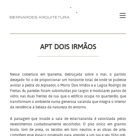
APT DOIS IRMÃOS
Nessa cobertura em Ipanema, debruçada sobre o mar, o partido
desejado foi o de proporcionar um horizonte total de onde se pudesse
avistar a pedra do Arpoador, o Morro Dois Irmãos e a Lagoa Rodrigo de
Freitas. As paredes foram substituídas por largos e modulares panos de
vidro, nas duas frentes de rua que o edifício ocupa no quarteirão, que
transformam o ambiente numa generosa varanda que integra o interior
da residência à beleza da natureza do entorno.
A paisagem que invade a sala de estar/varanda é valorizada pelos
revestimentos cuidadosamente escolhidos. O piso único em granito
bruto, tom de areia, os tecidos em tons neutros e as obras de arte,
compõem esse espaço projetado para atender a um pai e seu filho pré-