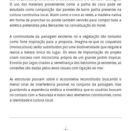
O uso dos materiais provenientes como a palha do coco pode ser
estudado como composição das paredes de barro palha presentes na
cultura construtiva local. Assim como o coco as redes, a madeira nativa
em forma de pranchas ou postes também servirão para compor toda a
estética pretendida pela Bernardes na conceituação do Hotel.
A continuidade da paisagem existente, rio e vegetação são tomados
como forte inspiração para a proposta. Imagina-se que os coqueirais
(monocultura) serão substituídos por uma biodiversidade que resgate e
realce a beleza única do lugar. Os eixos de implantação do projeto
criam núcleos com microclima próprio de um grande jardim tropical.
Envolto por lagos criados a semelhança dos belíssimos já existentes, as
conexões são dadas pelos eixos visuais com ligação ao mar.
As estruturas pousam sobre o ecossistema reconstituído buscando o
menor sinal de interferência possível no conjunto da paisagem, mas
guardando a experiência estética e sinestésica que os usuários buscam
no contato com a Natureza e todos seus elementos constituintes, como
a identidade e cultura local.