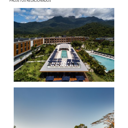
PROJETOS RELACIONADOS
HOTEL FASANO
ANGRA DOS REIS +
FRAD.E
2018
VILLAS FASANO
2024