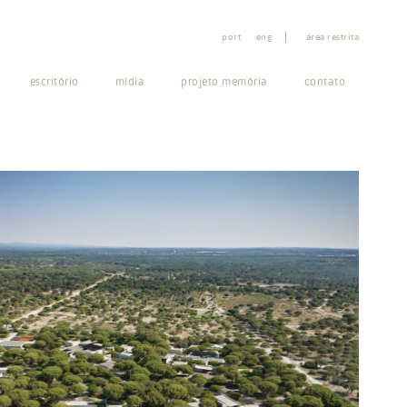
port
eng
área restrita
escritório
mídia
projeto memória
contato