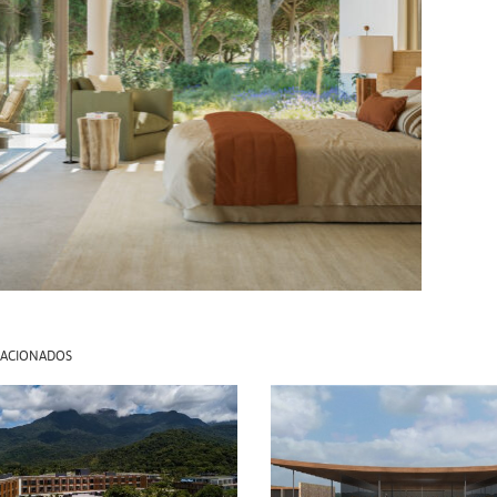
LACIONADOS
L FASANO
HOTEL JOSE
DOS REIS +
IGNACIO
RAD.E
2013