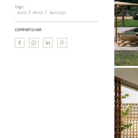
Tags:
#casa
#hotel
#portugal
COMPARTILHAR