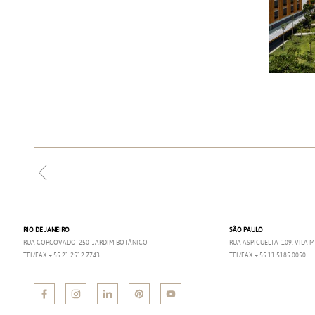
RIO DE JANEIRO
SÃO PAULO
RUA CORCOVADO, 250, JARDIM BOTÂNICO
RUA ASPICUELTA, 109. VILA
TEL/FAX + 55 21 2512 7743
TEL/FAX + 55 11 5185 0050