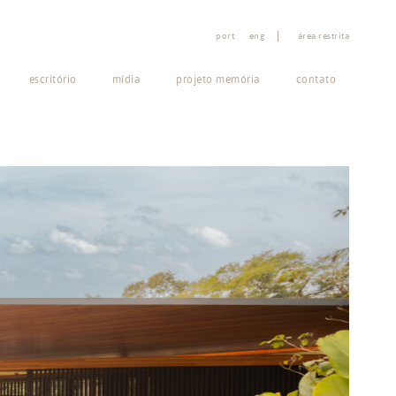
port
eng
área restrita
escritório
mídia
projeto memória
contato