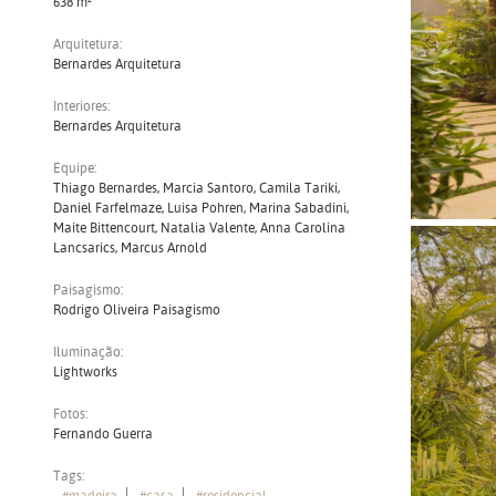
638 m²
Arquitetura:
Bernardes Arquitetura
Interiores:
Bernardes Arquitetura
Equipe:
Thiago Bernardes, Marcia Santoro, Camila Tariki,
Daniel Farfelmaze, Luisa Pohren, Marina Sabadini,
Maite Bittencourt, Natalia Valente, Anna Carolina
Lancsarics, Marcus Arnold
Paisagismo:
Rodrigo Oliveira Paisagismo
Iluminação:
Lightworks
Fotos:
Fernando Guerra
Tags:
#madeira
#casa
#residencial