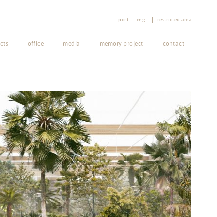
port
eng
restricted area
cts
office
media
memory project
contact