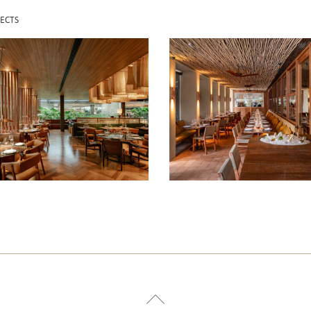
ECTS
 JUAN CJ
POBRE JUAN
HOPS
IPANEMA
2025
2026