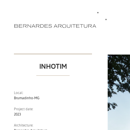
INHOTIM
Local:
Brumadinho-MG
Project date:
2023
Architecture: