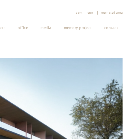
port
eng
restricted area
cts
office
media
memory project
contact