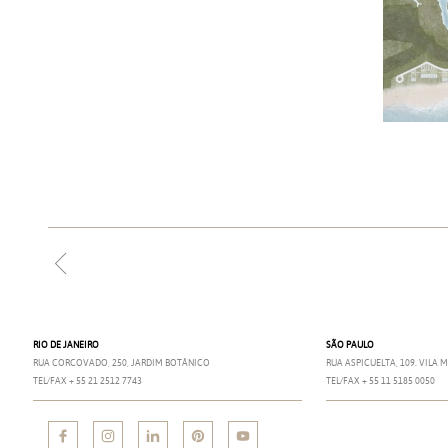
RIO DE JANEIRO
SÃO PAULO
RUA CORCOVADO, 250, JARDIM BOTÂNICO
RUA ASPICUELTA, 109. VILA
TEL/FAX + 55 21 2512 7743
TEL/FAX + 55 11 5185 0050