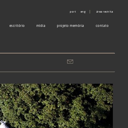
port
eng
área restrita
escritório
mídia
projeto memória
contato