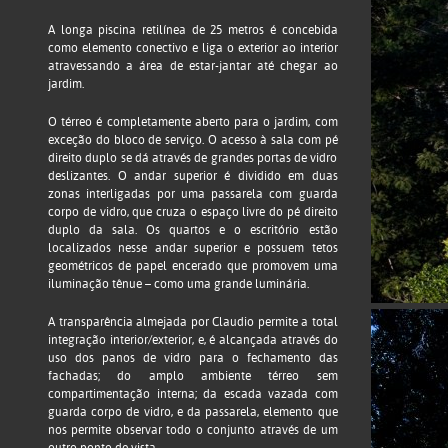
A longa piscina retilínea de 25 metros é concebida
como elemento conectivo e liga o exterior ao interior
atravessando a área de estar-jantar até chegar ao
jardim.
O térreo é completamente aberto para o jardim, com
exceção do bloco de serviço. O acesso à sala com pé
direito duplo se dá através de grandes portas de vidro
deslizantes. O andar superior é dividido em duas
zonas interligadas por uma passarela com guarda
corpo de vidro, que cruza o espaço livre do pé direito
duplo da sala. Os quartos e o escritório estão
localizados nesse andar superior e possuem tetos
geométricos de papel encerado que promovem uma
iluminação tênue – como uma grande luminária.
A transparência almejada por Claudio permite a total
integração interior/exterior, e, é alcançada através do
uso dos panos de vidro para o fechamento das
fachadas; do amplo ambiente térreo sem
compartimentação interna; da escada vazada com
guarda corpo de vidro, e da passarela, elemento que
nos permite observar todo o conjunto através de um
outro ponto de vista.