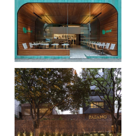
GURUMÊ
IPANEMA
2017
HOTEL FASANO BH
2018