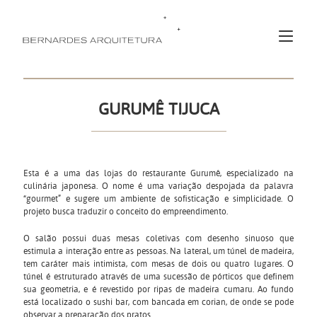
GURUMÊ TIJUCA
Esta é a uma das lojas do restaurante Gurumê, especializado na
culinária japonesa. O nome é uma variação despojada da palavra
“gourmet” e sugere um ambiente de sofisticação e simplicidade. O
projeto busca traduzir o conceito do empreendimento.
O salão possui duas mesas coletivas com desenho sinuoso que
estimula a interação entre as pessoas. Na lateral, um túnel de madeira,
tem caráter mais intimista, com mesas de dois ou quatro lugares. O
túnel é estruturado através de uma sucessão de pórticos que definem
sua geometria, e é revestido por ripas de madeira cumaru. Ao fundo
está localizado o sushi bar, com bancada em corian, de onde se pode
observar a preparação dos pratos.