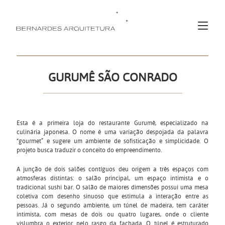
GURUMÊ SÃO CONRADO
Esta é a primeira loja do restaurante Gurumê, especializado na
culinária japonesa. O nome é uma variação despojada da palavra
“gourmet” e sugere um ambiente de sofisticação e simplicidade. O
projeto busca traduzir o conceito do empreendimento.
A junção de dois salões contíguos deu origem a três espaços com
atmosferas distintas: o salão principal, um espaço intimista e o
tradicional sushi bar. O salão de maiores dimensões possui uma mesa
coletiva com desenho sinuoso que estimula a interação entre as
pessoas. Já o segundo ambiente, um túnel de madeira, tem caráter
intimista, com mesas de dois ou quatro lugares, onde o cliente
vislumbra o exterior pelo rasgo da fachada. O túnel é estruturado