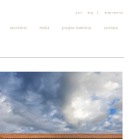
port
eng
área restrita
escritório
mídia
projeto memória
contato